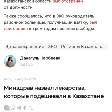
Казахстанской области
был отстранен
от должности.
Также сообщалось, что в ЗКО руководитель
районной больницы, получивший взятку,
был
приговорен
к трем годам лишения свободы.
Здравоохранение
ЗКО
Регионы Казахстана
О
Данагуль Карбаева
Автор
14:59, 07 Августа 2026
Минздрав назвал лекарства,
которые подешевели в Казахстане