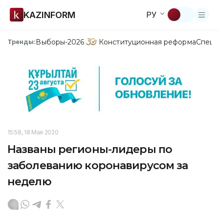
KAZINFORM
РУ
Выборы-2026
Конституционная реформа
Спецп
Тренды:
15:58, 18 Мая 2020
Названы регионы-лидеры по
заболеванию коронавирусом за
неделю