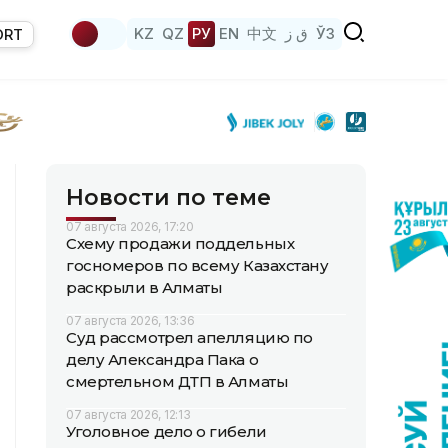
KZ
QZ
РУ
EN
中文
ق ز
ЎЗ
ORT
Новости по теме
07 августа 2026, 17:20
Схему продажи поддельных
госномеров по всему Казахстану
раскрыли в Алматы
07 августа 2026, 13:36
Суд рассмотрел апелляцию по
делу Александра Пака о
смертельном ДТП в Алматы
07 августа 2026, 12:13
Уголовное дело о гибели