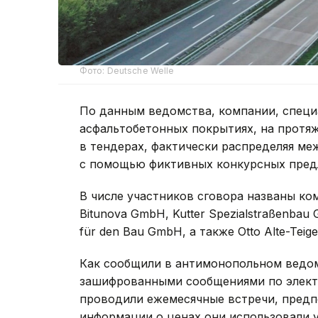
Фото: Deutsche Welle
По данным ведомства, компании, спец
асфальтобетонных покрытиях, на протя
в тендерах, фактически распределяя ме
с помощью фиктивных конкурсных пред
В числе участников сговора названы ком
Bitunova GmbH, Kutter Spezialstraßenbau 
für den Bau GmbH, а также Otto Alte-Teig
Как сообщили в антимонопольном ведом
зашифрованными сообщениями по электр
проводили ежемесячные встречи, предп
информации о ценах они использовали 