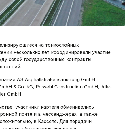
иализирующиеся на тонкослойных
жении нескольких лет координировали участие
жду собой государственные контракты
ложений.
пании AS Asphaltstraßensanierung GmbH,
GmbH & Co. KG, Possehl Construction GmbH, Alles
eler GmbH.
стве, участники картеля обменивались
онной почте и в мессенджерах, а также
оложительно, в Касселе. Для передачи
условные обозначения, маскируя