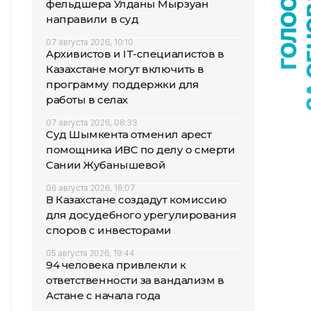
фельдшера Улданы Мырзуан
направили в суд
07 августа 2026, 10:10
Архивистов и IT-специалистов в
Казахстане могут включить в
программу поддержки для
работы в селах
07 августа 2026, 08:33
Суд Шымкента отменил арест
помощника ИВС по делу о смерти
Сании Жубанышевой
06 августа 2026, 16:07
В Казахстане создадут комиссию
для досудебного урегулирования
споров с инвесторами
05 августа 2026, 19:44
94 человека привлекли к
ответственности за вандализм в
Астане с начала года