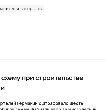
ранительные органы
схему при строительстве
ии
артелей Германии оштрафовало шесть
общую сумму 60,3 млн евро за многолетний