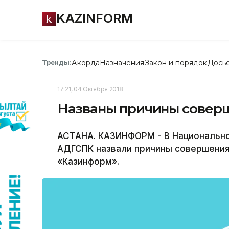
KAZINFORM
Акорда
Назначения
Закон и порядок
Дось
Тренды:
17:21, 04 Октября 2018
Названы причины совер
АСТАНА. КАЗИНФОРМ - В Национальн
АДГСПК назвали причины совершения
«Казинформ».