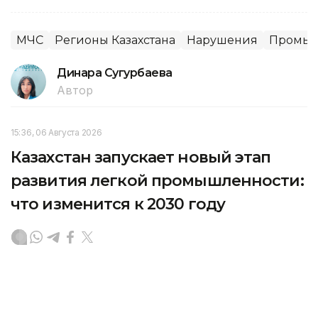
МЧС
Регионы Казахстана
Нарушения
Промыш
Динара Сугурбаева
Автор
15:36, 06 Августа 2026
Казахстан запускает новый этап
развития легкой промышленности:
что изменится к 2030 году
Вопросы развития легкой промышленности
и реализацию Комплексного плана до 2030 года
обсудили на совещании под председательством