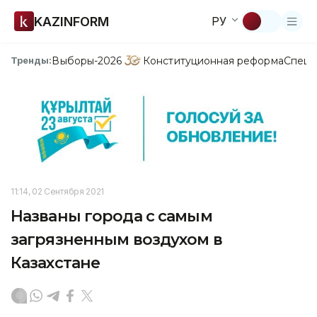
KAZINFORM
РУ
Выборы-2026
Конституционная реформа
Спецп
Тренды:
11:14, 02 Сентября 2021
Названы города с самым
загрязненным воздухом в
Казахстане