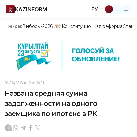
KAZINFORM
РУ
Выборы-2026
Конституционная реформа
Спецп
Тренды:
19:38, 13 Октября 2021
Названа средняя сумма
задолженности на одного
заемщика по ипотеке в РК