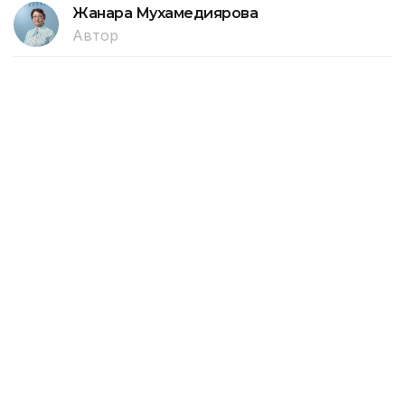
Жанара Мухамедиярова
Автор
12:52, 06 Августа 2026
Электроснабжение восстановили в
Усть-Каменогорске после урагана
Электроснабжение во всех жилых районах Усть-
Каменогорска полностью восстановлено после
урагана, но аварийные бригады продолжают
устранять последствия непогоды на дачных
массивах, подключать светофоры и наружное
освещение, передает корреспондент агентства
Kazinform.