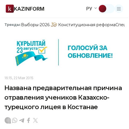
KAZINFORM
РУ
Выборы-2026
Конституционная реформа
Спецп
Тренды:
16:15, 22 Мая 2015
Названа предварительная причина
отравления учеников Казахско-
турецкого лицея в Костанае