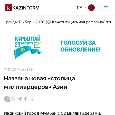
KAZINFORM
РУ
Выборы-2026
Конституционная реформа
Спецп
Тренды:
17:15, 26 Марта 2024
Названа новая «столица
миллиардеров» Азии
Индийский город Мумбаи с 92 миллиардерами,