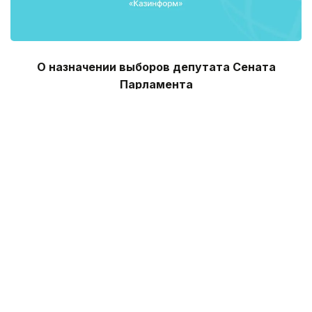
О назначении выборов депутата Сената
Парламента
Республики Казахстан от Алматинской области
вместо выбывшего
В соответствии с подпунктом 13) статьи 12,
подпунктом 3) пункта 1, пунктом 4 статьи 69 и
пунктом 1 статьи 83 Конституционного закона
Республики Казахстан от 28 сентября 1995 года «О
выборах в Республике Казахстан» Центральная
избирательная комиссия Республики Казахстан
ПОСТАНОВЛЯЕТ:
1. Назначить на 1 июля 2016 года выборы депутата
Сената Парламента Республики Казахстан от
Алматинской области вместо выбывшего.