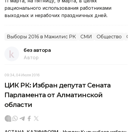
11 марта, на пятницу, 9 марта, в целях
рационального использования работниками
выходных и нерабочих праздничных дней.
Выборы 2016 в Мажилис РК
СМИ
Общество
С
без автора
Автор
09:34, 04 Июля 2016
ЦИК РК: Избран депутат Сената
Парламента от Алматинской
области
АСТАНА. КАЗИНФОРМ - Нурлан Кылышбаев избран