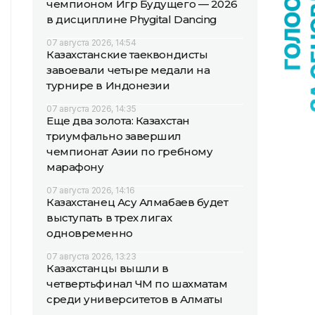
чемпионом Игр Будущего — 2026
в дисциплине Phygital Dancing
07 августа 2026, 14:54
Казахстанские таеквондисты
завоевали четыре медали на
турнире в Индонезии
07 августа 2026, 14:35
Еще два золота: Казахстан
триумфально завершил
чемпионат Азии по гребному
марафону
07 августа 2026, 14:16
Казахстанец Асу Алмабаев будет
выступать в трех лигах
одновременно
07 августа 2026, 13:23
Казахстанцы вышли в
четвертьфинал ЧМ по шахматам
среди университетов в Алматы