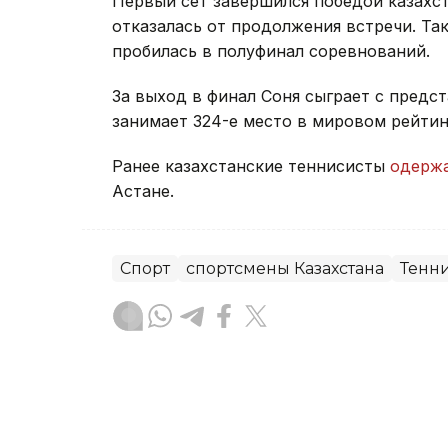
Первый сет завершился победой казахста
отказалась от продолжения встречи. Та
пробилась в полуфинал соревнований.
За выход в финал Соня сыграет с предс
занимает 324-е место в мировом рейтин
Ранее казахстанские теннисисты
одерж
Астане.
Спорт
спортсмены Казахстана
Тенн
Динара Жусупбекова
Автор