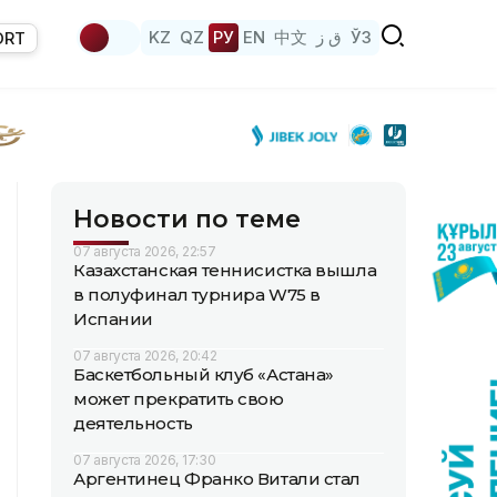
KZ
QZ
РУ
EN
中文
ق ز
ЎЗ
ORT
Новости по теме
07 августа 2026, 22:57
Казахстанская теннисистка вышла
в полуфинал турнира W75 в
Испании
07 августа 2026, 20:42
Баскетбольный клуб «Астана»
может прекратить свою
деятельность
07 августа 2026, 17:30
Аргентинец Франко Витали стал