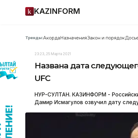
KAZINFORM
Акорда
Назначения
Закон и порядок
Дось
Тренды:
23:23, 25 Марта 2021
Названа дата следующег
UFC
НУР-СУЛТАН. КАЗИНФОРМ - Российски
Дамир Исмагулов озвучил дату следу