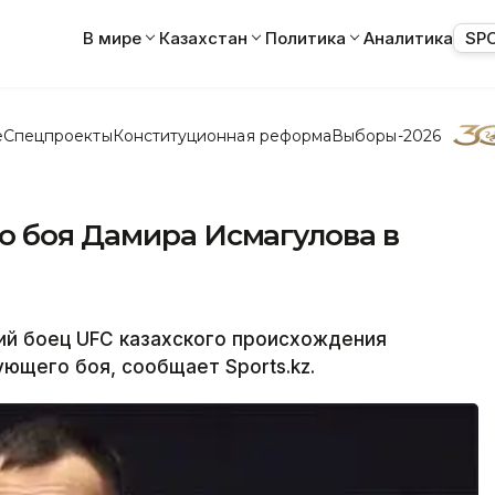
В мире
Казахстан
Политика
Аналитика
SP
е
Спецпроекты
Конституционная реформа
Выборы-2026
о боя Дамира Исмагулова в
й боец UFC казахского происхождения
ющего боя, сообщает Sports.kz.