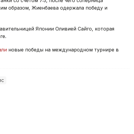
нки со счетом 7:5, после чего соперница
ким образом, Жиенбаева одержала победу и
тавительницей Японии Оливией Сайго, которая
ге.
али
новые победы на международном турнире в
ис