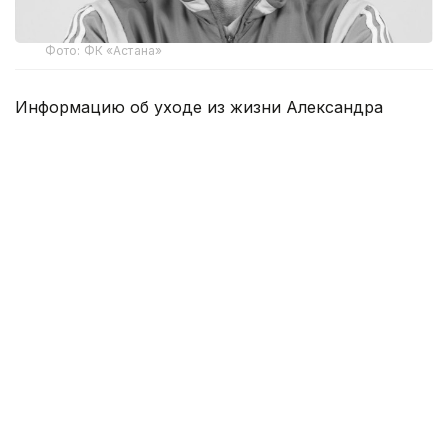
Фото: ФК «Астана»
Информацию об уходе из жизни Александра
Лисина подтвердили в ФК «Астана». Отмечено,
что Александр Лисин был воспитанником
целиноградского футбола, выступал
за «Целинник», «Астану» и «Женис», защищал
цвета национальной сборной Казахстана
по футболу, а позднее — национальной сборной
Казахстана по футзалу.
Многие годы Лисин работал в системе
футбольного клуба «Астана», посвятив себя
воспитанию молодых футболистов и развитию
детско-юношеского футбола.
В ФК «Астана» отметили, что профессионализм,