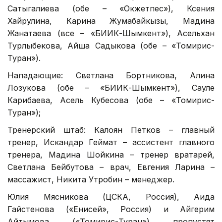
Сатыгалиева (обе – «Окжетпес»), Ксения
Хайрулина, Карина Жумабайкызы, Мадина
Жанатаева (все – «БИИК-Шымкент»), Асельхан
Турлыбекова, Айша Садыкова (обе – «Томирис-
Туран»).
Нападающие: Светлана Бортникова, Алина
Лозукова (обе – «БИИК-Шымкент»), Сауле
Карибаева, Асель Кубесова (обе – «Томирис-
Туран»);
Тренерский штаб: Калоян Петков – главный
тренер, Искандар Геймат – ассистент главного
тренера, Мадина Шойкина – тренер вратарей,
Светлана Бейбутова – врач, Евгения Ларина –
массажист, Никита Утробин – менеджер.
Юлия Мясникова (ЦСКА, Россия), Аида
Гайстенова («Енисей», Россия) и Айгерим
Айтымова («Томирис-Туран») пропустят