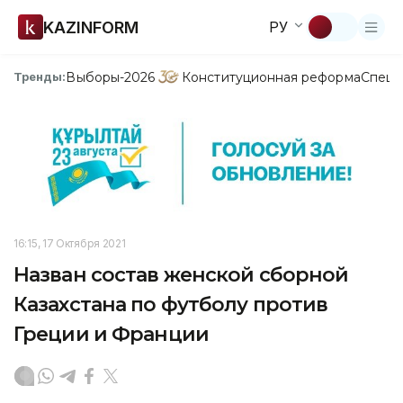
KAZINFORM
РУ
Выборы-2026
Конституционная реформа
Спецп
Тренды:
16:15, 17 Октября 2021
Назван состав женской сборной
Казахстана по футболу против
Греции и Франции