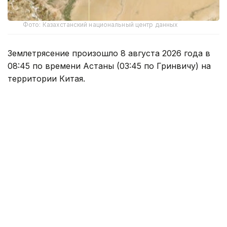
Фото: Казахстанский национальный центр данных
Землетрясение произошло 8 августа 2026 года в
08:45 по времени Астаны (03:45 по Гринвичу) на
территории Китая.
Согласно оперативным данным Центра данных
Института геофизических исследований
Национального ядерного центра РК, магнитуда
землетрясения составила 4,8.
Эпицентр подземных толчков находился в точке с
координатами 39,97 градуса северной широты и
82,99 градуса восточной долготы.
Энергетический класс землетрясения составил
K=11.
Ранее, 5 августа, казахстанские сейсмологи также