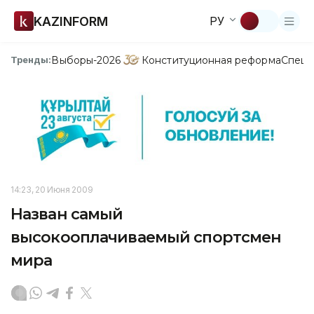
KAZINFORM
РУ
Выборы-2026
Конституционная реформа
Спецп
Тренды:
14:23, 20 Июня 2009
Назван самый
высокооплачиваемый спортсмен
мира