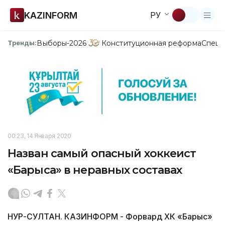
KAZINFORM
РУ
Выборы-2026
Конституционная реформа
Спецп
Тренды:
00:23, 14 Января 2020
Назван самый опасный хоккеист
«Барыса» в неравных составах
НУР-СУЛТАН. КАЗИНФОРМ - Форвард ХК «Барыс»