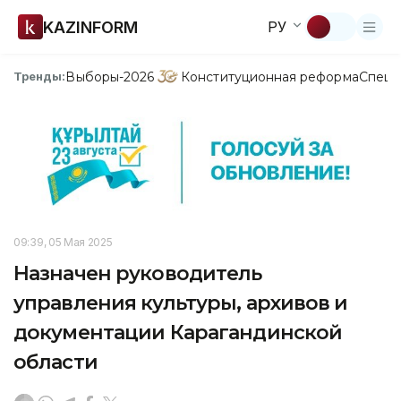
KAZINFORM
РУ
Выборы-2026
Конституционная реформа
Спецп
Тренды:
09:39, 05 Мая 2025
Назначен руководитель
управления культуры, архивов и
документации Карагандинской
области