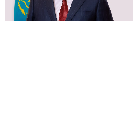
Фото: Правительство РК
Аскар Биахметов родился в 1975 году
в Актюбинской области. Окончил Казахскую
государственную академию управления, КазГЮА,
Академию государственного управления
при Президенте РК.
В 1993–2004 гг. работал в облфинуправлении,
ПК «Профилакторий», Налоговом комитете,
городском акимате, а также на руководящих
позициях в управлениях казначейства и финансов
Актюбинской области.
2004–2009 гг. — начальник департамента
казначейства по Акмолинской области.