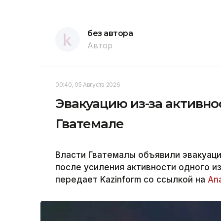
без автора
Автор
00:40, 05 Августа 2026
Эвакуацию из-за активно
Гватемале
Власти Гватемалы объявили эвакуац
после усиления активности одного и
передает Kazinform со ссылкой на
An