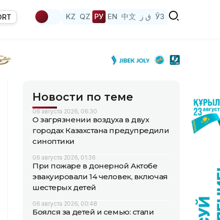
KZ
QZ
РУ
EN
中文
ق ز
ЎЗ
ORT
Новости по теме
06 августа 2026, 06:30
О загрязнении воздуха в двух
городах Казахстана предупредили
синоптики
06 августа 2026, 01:36
При пожаре в донерной Актобе
эвакуировали 14 человек, включая
шестерых детей
06 августа 2026, 00:48
Боялся за детей и семью: стали