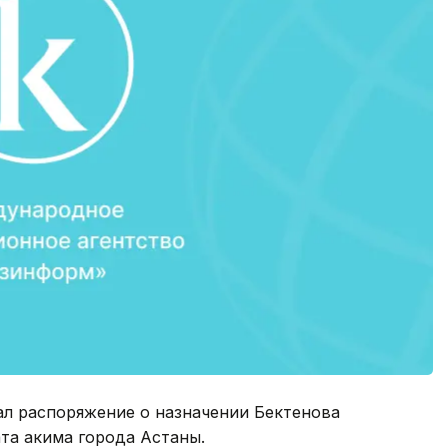
л распоряжение о назначении Бектенова
та акима города Астаны.