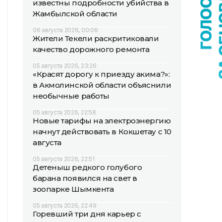
известны подробности убийства в
Жамбылской области
06 августа 2026, 00:06
Жители Текели раскритиковали
качество дорожного ремонта
05 августа 2026, 23:26
«Красят дорогу к приезду акима?»:
в Акмолинской области объяснили
необычные работы
05 августа 2026, 22:58
Новые тарифы на электроэнергию
начнут действовать в Кокшетау с 10
августа
05 августа 2026, 22:51
Детеныш редкого голубого
барана появился на свет в
зоопарке Шымкента
05 августа 2026, 22:49
Горевший три дня карьер с