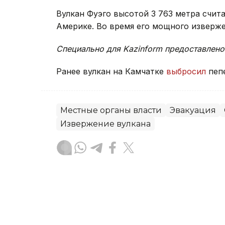
Вулкан Фуэго высотой 3 763 метра счит
Америке. Во время его мощного извержен
Специально для Kazinform предоставлено
Ранее вулкан на Камчатке
выбросил
пеп
Местные органы власти
Эвакуация
Извержение вулкана
Тамирис Әбділдина
Автор