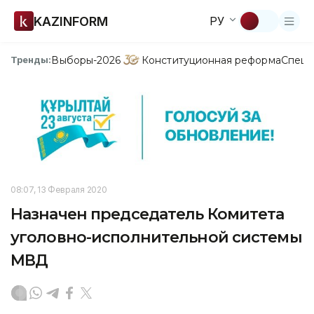
KAZINFORM
РУ
Выборы-2026
Конституционная реформа
Спецп
Тренды:
08:07, 13 Февраля 2020
Назначен председатель Комитета
уголовно-исполнительной системы
МВД