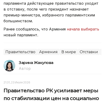
парламента действующее правительство уходит
в отставку, после чего президент назначает
премьер-министра, избранного парламентским
большинством.
Ранее сообщалось, что Армения
начала выбирать
новый парламент.
Правительство
Армения
В мире
Отставки
П
Зарина Жакупова
Автор
21:31, 23 Июля 2026
Правительство РК усиливает меры
по стабилизации цен на социально