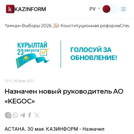
KAZINFORM
РУ
Выборы-2026
Конституционная реформа
Спецп
Тренды:
12:11, 30 Мая 2011
Назначен новый руководитель АО
«KEGOC»
АСТАНА. 30 мая. КАЗИНФОРМ - Назначил