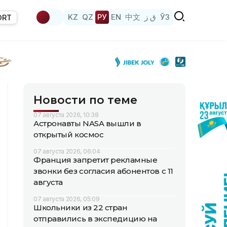
KZ
QZ
РУ
EN
中文
ق ز
ЎЗ
ORT
Новости по теме
07 августа 2026, 10:38
Астронавты NASA вышли в
открытый космос
07 августа 2026, 06:04
Франция запретит рекламные
звонки без согласия абонентов с 11
августа
07 августа 2026, 05:09
Школьники из 22 стран
отправились в экспедицию на