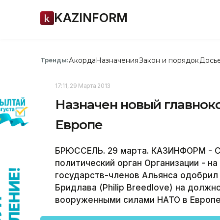
KAZINFORM
Акорда
Назначения
Закон и порядок
Дось
Тренды:
17:11, 29 Марта 2013
Назначен новый главно
Европе
БРЮССЕЛЬ. 29 марта. КАЗИНФОРМ - С
политический орган Организации - н
государств-членов Альянса одобрил
Бридлава (Philip Breedlove) на дол
вооруженными силами НАТО в Европе