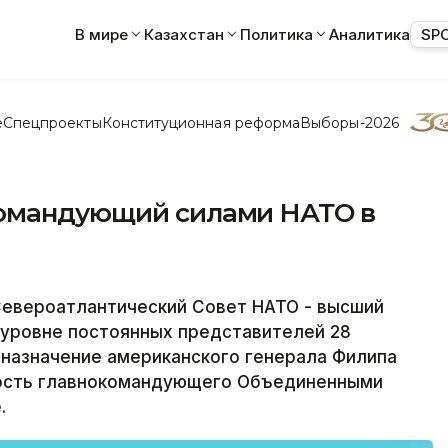
В мире
Казахстан
Политика
Аналитика
SP
е
Спецпроекты
Конституционная реформа
Выборы-2026
командующий силами НАТО в
евероатлантический Совет НАТО - высший
а уровне постоянных представителей 28
 назначение американского генерала Филипа
жность главнокомандующего Объединенными
.