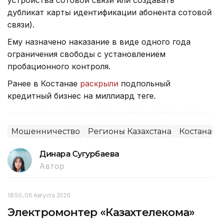
дубликат карты идентификации абонента сотовой
связи).
Ему назначено наказание в виде одного года
ограничения свободы с установлением
пробационного контроля.
Ранее в Костанае
раскрыли
подпольный
кредитный бизнес на миллиард теңге.
Мошенничество
Регионы Казахстана
Костанай
Динара Сугурбаева
Автор
18:50, 06 Августа 2026
Электромонтер «Казахтелекома»