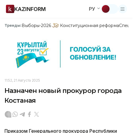
KAZINFORM
РУ
Выборы-2026
Конституционная реформа
Спецп
Тренды:
11:52, 21 Августа 2025
Назначен новый прокурор города
Костаная
Приказом Генерального прокурора Республики