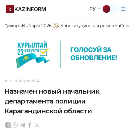
KAZINFORM
РУ
Выборы-2026
Конституционная реформа
Спецп
Тренды:
12:31, 28 Марта 2024
Назначен новый начальник
департамента полиции
Карагандинской области