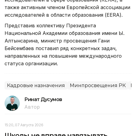
также активным членом Европейской ассоциации
исследователей в области образования (EERA).
Представив коллективу Президента
Национальной Академии образования имени Ы.
Алтынсарина, министр просвещения Гани
Бейсембаев поставил ряд конкретных задач,
направленных на повышение международного
статуса организации.
Кадровые назначения
Минпросвещения РК
Н
Ринат Дусумов
Автор
15:20, 07 Августа 2026
Школы не вправе навязывать