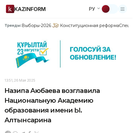
KAZINFORM
РУ
Выборы-2026
Конституционная реформа
Спецп
Тренды:
13:51, 26 Мая 2025
Назипа Аюбаева возглавила
Национальную Академию
образования имени Ы.
Алтынсарина