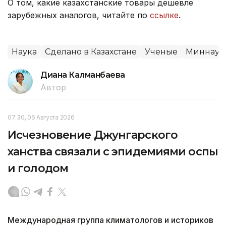
О том, какие казахстанские товары дешевле
зарубежных аналогов, читайте по
ссылке
.
Наука
Сделано в Казахстане
Ученые
Миннауки
Диана Калманбаева
Автор
07:30, 06 Августа 2026
Исчезновение Джунгарского
ханства связали с эпидемиями оспы
и голодом
Международная группа климатологов и историков