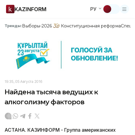
KAZINFORM
РУ
Выборы-2026
Конституционная реформа
Спецп
Тренды:
19:35, 05 Августа 2016
Найдена тысяча ведущих к
алкоголизму факторов
АСТАНА. КАЗИНФОРМ - Группа американских