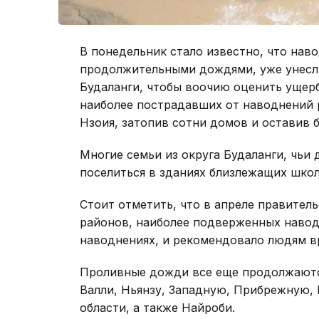
В понедельник стало известно, что нав
продолжительными дождями, уже унесли
Будаланги, чтобы воочию оценить ущерб
наиболее пострадавших от наводнений р
Нзоия, затопив сотни домов и оставив 
Многие семьи из округа Будаланги, чьи
поселиться в зданиях близлежащих школ
Стоит отметить, что в апреле правител
районов, наиболее подверженных наво
наводнениях, и рекомендовало людям вр
Проливные дожди все еще продолжаются
Валли, Ньянзу, Западную, Прибрежную,
области, а также Найроби.