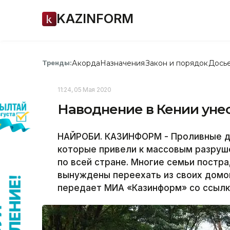
KAZINFORM
Акорда
Назначения
Закон и порядок
Дось
Тренды:
11:24, 05 Мая 2020
Наводнение в Кении унес
НАЙРОБИ. КАЗИНФОРМ - Проливные д
которые привели к массовым разруш
по всей стране. Многие семьи постр
вынуждены переехать из своих домов
передает МИА «Казинформ» со ссылкой