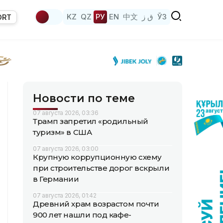
KZ
QZ
РУ
EN
中文
ق ز
ЎЗ
ORT
Новости по теме
07 августа 2026, 03:36
Трамп запретил «родильный
туризм» в США
07 августа 2026, 03:00
Крупную коррупционную схему
при строительстве дорог вскрыли
в Германии
07 августа 2026, 01:42
Древний храм возрастом почти
900 лет нашли под кафе-