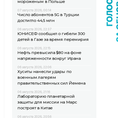
мороженым в Польше
07 августа 2026, 00:14
Число абонентов 5G в Турции
достигло 44,5 млн
06 августа 2026, 22:37
ЮНИСЕФ сообщил о гибели 300
детей в Газе за время перемирия
06 августа 2026, 22:15
Нефть превысила $80 на фоне
напряженности вокруг Ирана
06 августа 2026, 22:06
Хуситы нанесли удары по
военным лагерям
правительственных сил Йемена
06 августа 2026, 21:16
Лабораторию планетарной
защиты для миссии на Марс
построят в Китае
06 августа 2026, 20:56