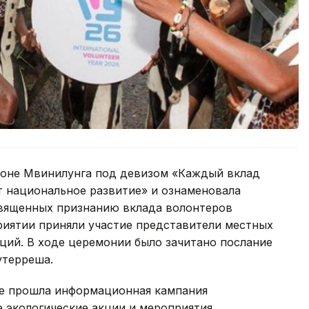
йоне Мвинилунга под девизом «Каждый вклад
т национальное развитие» и ознаменовала
священных признанию вклада волонтеров
риятии приняли участие представители местных
ций. В ходе церемонии было зачитано послание
утерреша.
не прошла информационная кампания
е экологические акции и мероприятия