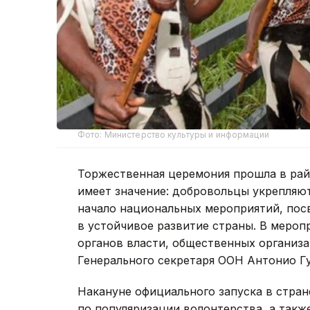
Фото: Министерство культуры и информации
Торжественная церемония прошла в ра
имеет значение: добровольцы укрепляю
начало национальных мероприятий, по
в устойчивое развитие страны. В мероп
органов власти, общественных организа
Генерального секретаря ООН Антонио Г
Накануне официального запуска в стра
по популяризации волонтерства, а такж