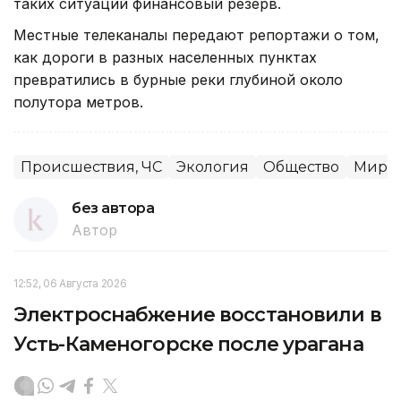
таких ситуаций финансовый резерв.
Местные телеканалы передают репортажи о том,
как дороги в разных населенных пунктах
превратились в бурные реки глубиной около
полутора метров.
Происшествия, ЧС
Экология
Общество
Миров
без автора
Автор
12:52, 06 Августа 2026
Электроснабжение восстановили в
Усть-Каменогорске после урагана