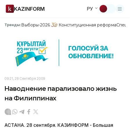
KAZINFORM
РУ
Выборы-2026
Конституционная реформа
Спецп
Тренды:
09:21, 28 Сентября 2009
Наводнение парализовало жизнь
на Филиппинах
АСТАНА. 28 сентября. КАЗИНФОРМ - Большая