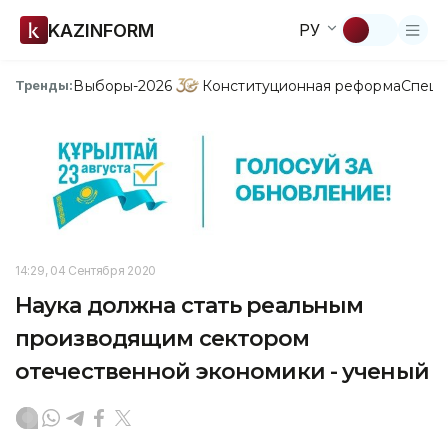
KAZINFORM
РУ
Выборы-2026
Конституционная реформа
Спецп
Тренды:
14:29, 04 Сентября 2020
Наука должна стать реальным
производящим сектором
отечественной экономики - ученый