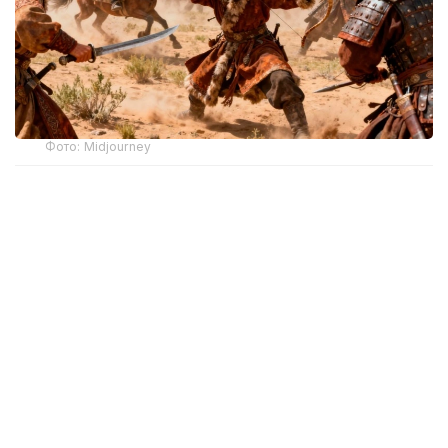
Фото: Midjourney
Результаты исследования опубликованы
в журнале
Science Advances
.
Ученые реконструировали изменения климата
в степных районах Центральной Азии с 1625 года,
используя данные годичных колец более 400
древних деревьев, произраставших в Тянь-Шане
и на Алтае. Анализ показал, что в 1751–1761 годах
регион пережил период минимальной
продуктивности степных экосистем за последние
четыре столетия. Серия сильных засух привела