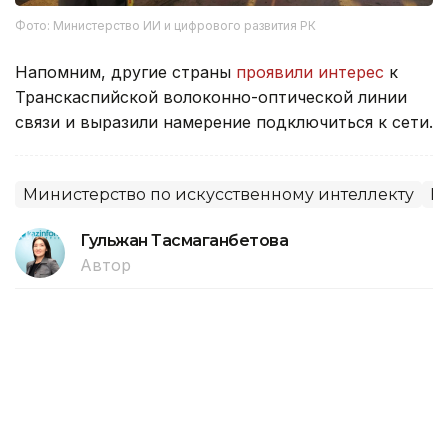
Фото: Министерство ИИ и цифрового развития РК
Напомним, другие страны
проявили интерес
к
Транскаспийской волоконно-оптической линии
связи и выразили намерение подключиться к сети.
Министерство по искусственному интеллекту
К
Гульжан Тасмаганбетова
Автор
17:12, 31 Июля 2026
Массовые задержания за
пропаганду преступности в
интернете провели в Турции