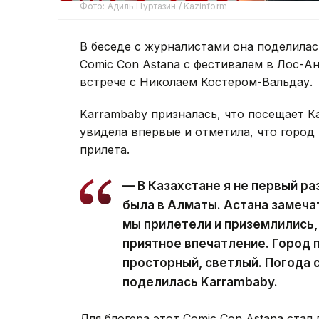
Фото: Адиль Нуртазин / Kazinform
В беседе с журналистами она поделила
Comic Con Astana с фестивалем в Лос-А
встрече с Николаем Костером-Вальдау.
Karrambaby призналась, что посещает К
увидела впервые и отметила, что город
прилета.
— В Казахстане я не первый ра
была в Алматы. Астана замечат
мы прилетели и приземлились,
приятное впечатление. Город 
просторный, светлый. Погода 
поделилась Karrambaby.
Для блогера этот Comic Con Astana стал