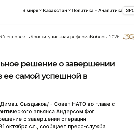
В мире
Казахстан
Политика
Аналитика
SP
е
Спецпроекты
Конституционная реформа
Выборы-2026
льное решение о завершении
в ее самой успешной в
Димаш Сыздыков/ - Совет НАТО во главе с
антического альянса Андерсом Фог
решение о завершении операции
1 октября с.г., сообщает пресс-служба