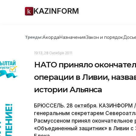
KAZINFORM
Акорда
Назначения
Закон и порядок
Дось
Тренды:
19:13, 28 Октября 2011
НАТО приняло окончате
операции в Ливии, назва
истории Альянса
БРЮССЕЛЬ. 28 октября. КАЗИНФОРМ /
генеральным секретарем Североатл
Расмуссеном принял окончательное 
«Объединенный защитник» в Ливии с 3