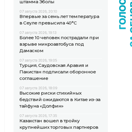
штамма Эболы
07 августа 2026, 20:10
Впервые за семь лет температура
в Сеуле превысила 40°C
07 августа 2026, 19:13
Более 10 человек пострадали при
взрыве микроавтобуса под
Дамаском
07 августа 2026, 19:05
Турция, Саудовская Аравия и
Пакистан подписали оборонное
соглашение
07 августа 2026, 18:09
Высокие риски стихийных
бедствий ожидаются в Китае из-за
тайфуна «Долфин»
07 августа 2026, 17:35
Казахстан вошел в тройку
крупнейших торговых партнеров