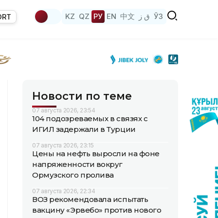
KZ
QZ
РУ
EN
中文
ق ز
ЎЗ
ORT
Новости по теме
07 августа 2026, 23:54
104 подозреваемых в связях с
ИГИЛ задержали в Турции
07 августа 2026, 23:15
Цены на нефть выросли на фоне
напряженности вокруг
Ормузского пролива
07 августа 2026, 22:34
ВОЗ рекомендовала испытать
вакцину «Эрвебо» против нового