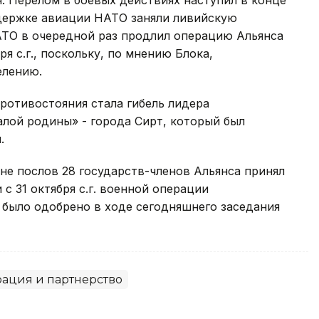
. Перелом в боевых действиях наступил в конце
ддержке авиации НАТО заняли ливийскую
НАТО в очередной раз продлил операцию Альянса
ря с.г., поскольку, по мнению Блока,
елению.
ротивостояния стала гибель лидера
лой родины» - города Сирт, который был
.
не послов 28 государств-членов Альянса принял
с 31 октября с.г. военной операции
 было одобрено в ходе сегодняшнего заседания
рация и партнерство