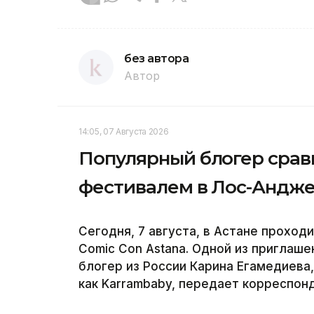
без автора
Автор
14:05, 07 Августа 2026
Популярный блогер сравн
фестивалем в Лос-Андж
Сегодня, 7 августа, в Астане прохо
Comic Con Astana. Одной из приглаш
блогер из России Карина Егамедиева,
как Karrambaby, передает корреспонд