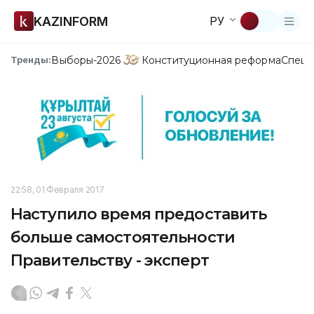
KAZINFORM
РУ
Выборы-2026
Конституционная реформа
Спецп
Тренды:
22:58, 01 Февраля 2017
Наступило время предоставить
больше самостоятельности
Правительству - эксперт