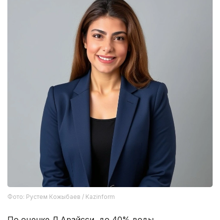
Фото: Рустем Кожыбаев / Kazinform
По оценке Д.Арайсси, до 40% воды,