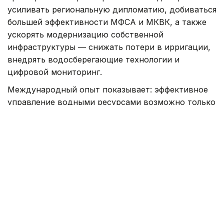
усиливать региональную дипломатию, добиваться
большей эффективности МФСА и МКВК, а также
ускорять модернизацию собственной
инфраструктуры — снижать потери в ирригации,
внедрять водосберегающие технологии и
цифровой мониторинг.
Международный опыт показывает: эффективное
управление водными ресурсами возможно только
при сочетании долгосрочного планирования,
устойчивого финансирования и обязательности
исполнения решений. Внешняя поддержка со
стороны США, ЕС и международных финансовых
институтов может стать важным катализатором
изменений, однако устойчивое решение водной
проблемы в конечном счете зависит от
способности самих стран Центральной Азии
договариваться о совместном управлении