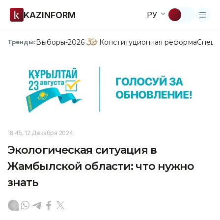
KAZINFORM
РУ
Выборы-2026
Конституционная реформа
Спецп
Тренды:
18:45, 12 Декабря 2024
Экологическая ситуация в
Жамбылской области: что нужно
знать