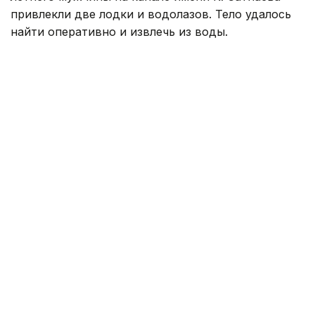
привлекли две лодки и водолазов. Тело удалось
найти оперативно и извлечь из воды.
По предварительным данным, мужчина купался
в запрещенном месте.
— Канал имени Каныша Сатпаева является
техническим гидротехническим
сооружением, купание в нем запрещено.
Спасатели призывают жителей соблюдать
правила безопасности, отдыхать только
на оборудованных пляжах и не заходить
в воду в необорудованных для купания
местах, — сообщили в ДЧС Павлодарской
области.
Напомним, ранее
сообщалось
о девяти утонувших
в Атырауской области с начала купального сезон.