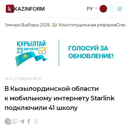
KAZINFORM
РУ
Выборы-2026
Конституционная реформа
Спецп
Тренды:
14:23, 17 Августа 2024
В Кызылординской области
к мобильному интернету Starlink
подключили 41 школу