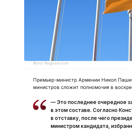
Фото: Regisser.com
Премьер-министр Армении Никол Пашин
министров сложит полномочия в воскре
— Это последнее очередное з
в этом составе. Согласно Кон
в отставку, после чего презид
министром кандидата, избран