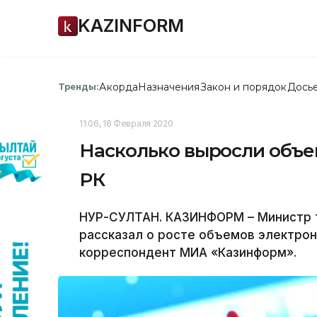
KAZINFORM
Акорда
Назначения
Закон и порядок
Дось
Тренды:
11:06, 18 Февраля 2020
Насколько выросли объе
РК
НУР-СУЛТАН. КАЗИНФОРМ – Министр т
рассказал о росте объемов электрон
корреспондент МИА «Казинформ».