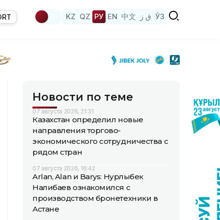
KZ
QZ
РУ
EN
中文
ق ز
ЎЗ
ORT
Новости по теме
07 августа 2026, 21:31
Казахстан определил новые
направления торгово-
экономического сотрудничества с
рядом стран
07 августа 2026, 16:42
Arlan, Alan и Barys: Нурлыбек
Налибаев ознакомился с
производством бронетехники в
Астане