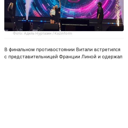
Фото: Адиль Нуртазин / Kazinform
В финальном противостоянии Витали встретился
с представительницей Франции Линой и одержал
победу со счетом 2:1. Аргентинец выиграл первый
и решающий третий раунды, завоевав золотую
медаль турнира.
В матче за третье место Сергей Майта оказался
сильнее Ивана Власова, завершив встречу
со счетом 2:0, и стал бронзовым призером
соревнований.
После финала Франко Витали признался, что пока
не может до конца поверить в свой успех.