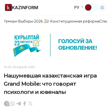
KAZINFORM
РУ
Выборы-2026
Конституционная реформа
Спецп
Тренды:
14:30, 19 Апреля 2025
Нашумевшая казахстанская игра
Grand Mobile: что говорят
психологи и ювеналы