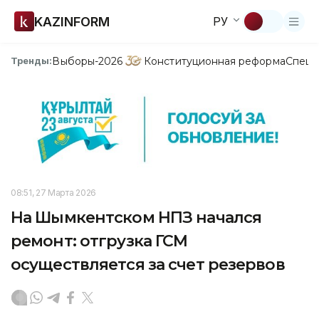
KAZINFORM
РУ
Выборы-2026
Конституционная реформа
Спецп
Тренды:
08:51, 27 Марта 2026
На Шымкентском НПЗ начался
ремонт: отгрузка ГСМ
осуществляется за счет резервов