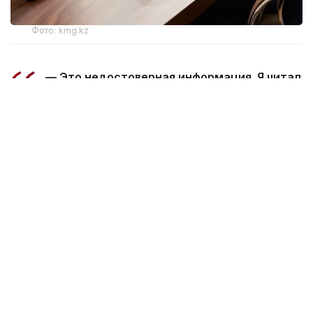
Фото: kmg.kz
— Это недостоверная информация. Я читал
эту новость, мы ее как «КазМунайГаз»
не подтверждаем, то, что там было
изложено в Bloomberg, — заявил Асхат
Хасенов в кулуарах заседания
общественного совета «Самрук-Қазына».
При этом он подчеркнул, что ExxonMobil остается
одним из ключевых партнеров нацкомпании,
с которым подписан ряд соглашений по развитию
технологий.
Ранее агентство Bloomberg
сообщило
, что
американская ExxonMobil рассматривает
возможность инвестировать около 80 млрд