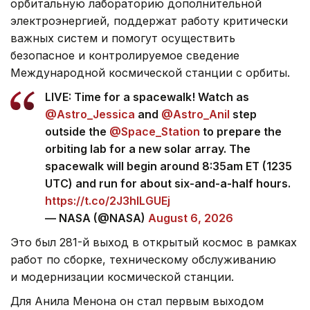
орбитальную лабораторию дополнительной
электроэнергией, поддержат работу критически
важных систем и помогут осуществить
безопасное и контролируемое сведение
Международной космической станции с орбиты.
LIVE: Time for a spacewalk! Watch as
@Astro_Jessica
and
@Astro_Anil
step
outside the
@Space_Station
to prepare the
orbiting lab for a new solar array. The
spacewalk will begin around 8:35am ET (1235
UTC) and run for about six-and-a-half hours.
https://t.co/2J3hlLGUEj
— NASA (@NASA)
August 6, 2026
Это был 281-й выход в открытый космос в рамках
работ по сборке, техническому обслуживанию
и модернизации космической станции.
Для Анила Менона он стал первым выходом