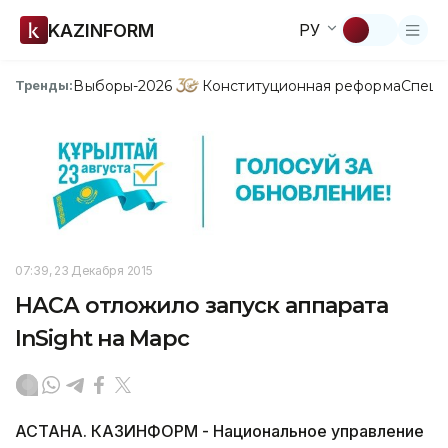
KAZINFORM
РУ
Выборы-2026
Конституционная реформа
Спецп
Тренды:
07:39, 23 Декабря 2015
НАСА отложило запуск аппарата
InSight на Марс
АСТАНА. КАЗИНФОРМ - Национальное управление