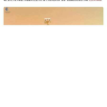
Фото: Xinhua
Объект будет возведен на базе первой очереди
Научно-технологического городка по
исследованию глубокого космоса в городе Хэфэй
провинции Аньхой. Часть функций по
эксплуатации лаборатории возьмет на себя