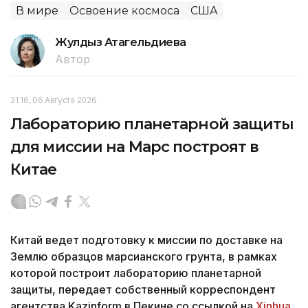
В мире
Освоение космоса
США
Жулдыз Атагельдиева
Автор
21:16, 06 Августа 2026
Лабораторию планетарной защиты
для миссии на Марс построят в
Китае
Китай ведет подготовку к миссии по доставке на
Землю образцов марсианского грунта, в рамках
которой построит лабораторию планетарной
защиты, передает собственный корреспондент
агентства Kazinform в Пекине со ссылкой на
Xinhua
.