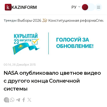
KAZINFORM
РУ
Выборы-2026
Конституционная реформа
Спецп
Тренды:
00:14, 26 Декабря 2015
NASA опубликовало цветное видео
с другого конца Солнечной
системы