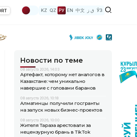
KZ
QZ
РУ
EN
中文
ق ز
ЎЗ
ORT
Новости по теме
08 августа 2026, 14:03
Артефакт, которому нет аналогов в
Казахстане: чем уникально
навершие с головами баранов
08 августа 2026, 10:18
Алматинцы получили госгранты
на запуск новых бизнес-проектов
08 августа 2026, 10:00
Жителя Тараза арестовали за
нецензурную брань в TikTok