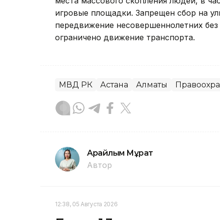
места массового скопления людей, в ча
игровые площадки. Запрещен сбор на ул
передвижение несовершеннолетних без 
ограничено движение транспорта.
МВД РК
Астана
Алматы
Правоохра
Арайлым Мұрат
Автор
12:38, 05 Августа 2026