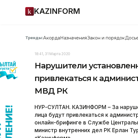
KAZINFORM
Акорда
Назначения
Закон и порядок
Дось
Тренды:
18:41, 31 Марта 2020
Нарушители установленн
привлекаться к админис
МВД РК
НУР-СУЛТАН. КАЗИНФОРМ – За наруше
лица будут привлекаться к админист
онлайн-брифинге в Службе Централь
министр внутренних дел РК Ерлан Т