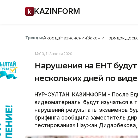
KAZINFORM
Акорда
Назначения
Закон и порядок
Дось
Тренды:
14:03, 11 Апреля 2020
Нарушения на ЕНТ будут 
нескольких дней по вид
НУР-СУЛТАН. КАЗИНФОРМ - После Еди
видеоматериалы будут изучаться в т
нарушений результаты экзаменов буд
брифинга сообщила заместитель дир
тестирования» Наужан Дидарбекова,