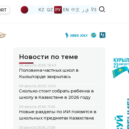
KZ
QZ
РУ
EN
中文
ق ز
ЎЗ
ORT
Новости по теме
06 августа 2026, 19:43
Половина частных школ в
Кызылорде закрылась
06 августа 2026, 12:00
Сколько стоит собрать ребенка в
школу в Казахстане в 2026 году
06 августа 2026, 11:40
Новые разделы по ИИ появятся в
школьных предметах Казахстана
05 августа 2026, 21:58