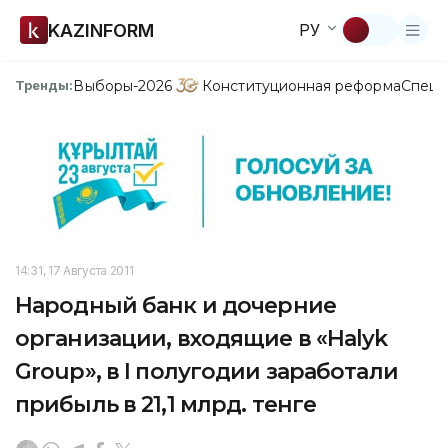
KAZINFORM
РУ
Выборы-2026
Конституционная реформа
Спецп
Тренды:
14:31, 17 Августа 2011
Народный банк и дочерние
организации, входящие в «Halyk
Grouр», в I полугодии заработали
прибыль в 21,1 млрд. тенге