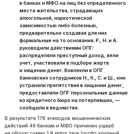
в банках и МФО на лиц без определенного
места жительства, страдающих
алкогольной, наркотической
зависимостью либо болезнью,
предварительно создавая для них
формальные на то основания. Р., Н. и А.
руководили действиями ОПГ:
распределяли преступный доход, вели
учет, участвовали в подборе жертв
и хищении денег. Вовлекли в ОПГ
банковских сотрудников Н., К., С. и Ш., они
устраняли препятствия в хищении денег,
предоставляли ОПГ персональные данные
из кредитного бюро на потерпевших, —
сообщили в ведомстве.
В результате 176 эпизодов мошеннических
действий 49 банкам и МФО причинен ущерб
на общую сумму 1,8 млрд теңге (особо крупный