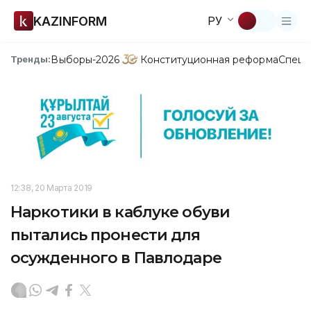
KAZINFORM
РУ
Выборы-2026
Конституционная реформа
Спецп
Тренды:
12:38, 20 Марта 2019
Наркотики в каблуке обуви
пытались пронести для
осужденного в Павлодаре