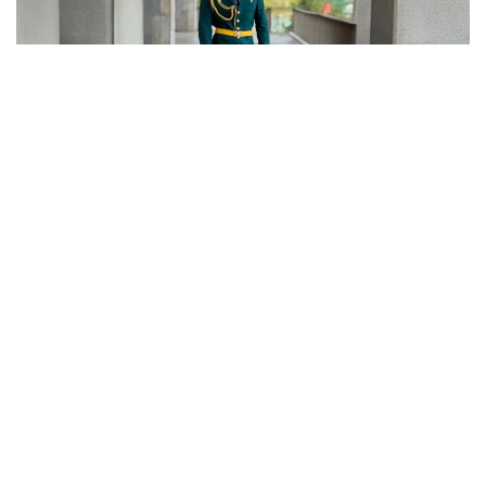
Фото: Gov.kz
В документе утверждена новая редакция
описания форменной одежды, знаков различия
и правил их ношения. Согласно новым правилам,
сотрудники органов внутренних дел обязаны
носить форменную одежду строго
в соответствии с установленными требованиями.
Она должна соответствовать утвержденным
образцам, быть аккуратно подогнана
и содержаться в безупречном состоянии.