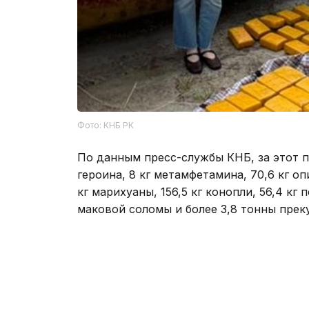
Фото: КНБ РК
По данным пресс-службы КНБ, за этот пе
героина, 8 кг метамфетамина, 70,6 кг оп
кг марихуаны, 156,5 кг конопли, 56,4 кг
маковой соломы и более 3,8 тонны прек
Во взаимодействии с компетентными ор
международная антинаркотическая опер