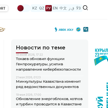
KZ
QZ
РУ
EN
中文
ق ز
ЎЗ
ORT
Новости по теме
19 июня 2026, 17:22
Токаев обновил функции
Генпрокуратуры, усилив
направление кибербезопасности
21 мая 2026, 01:23
Минкультуры Казахстана изменит
ряд ведомственных документов
19 мая 2026, 17:00
Обновление энергоблоков, котлов
и турбин проводится в Казахстане