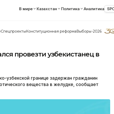
В мире
Казахстан
Политика
Аналитика
SP
е
Спецпроекты
Конституционная реформа
Выборы-2026
лся провезти узбекистанец в
ко-узбекской границе задержан гражданин
котического вещества в желудке, сообщает