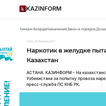
KAZINFORM
Акорда
Назначения
Закон и порядок
Дось
Тренды:
11:32, 30 Января 2017
Наркотик в желудке пыта
Казахстан
АСТАНА. КАЗИНФОРМ - На казахстанс
Узбекистана за попытку провоза нар
пресс-служба ПС КНБ РК.