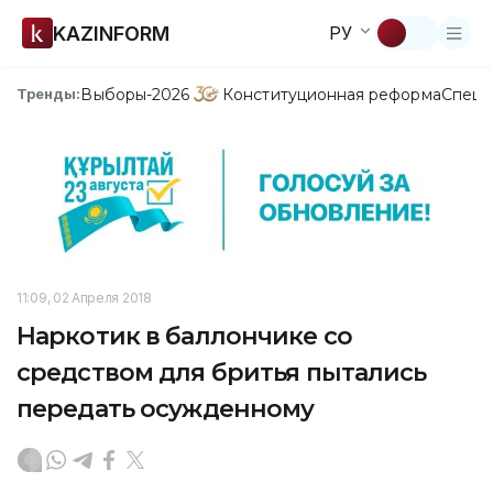
KAZINFORM
РУ
Выборы-2026
Конституционная реформа
Спецп
Тренды:
11:09, 02 Апреля 2018
Наркотик в баллончике со
средством для бритья пытались
передать осужденному