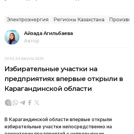
Электроэнергия
Регионы Казахстана
Производ
Айзада Агильбаева
Автор
20:42, 04 Августа 2026
Избирательные участки на
предприятиях впервые открыли в
Карагандинской области
В Карагандинской области впервые открыли
избирательные участки непосредственно на
территории предприятий с непрерывным