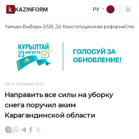
KAZINFORM
РУ
Выборы-2026
Конституционная реформа
Спецп
Тренды:
08:14, 28 Января 2020
Направить все силы на уборку
снега поручил аким
Карагандинской области