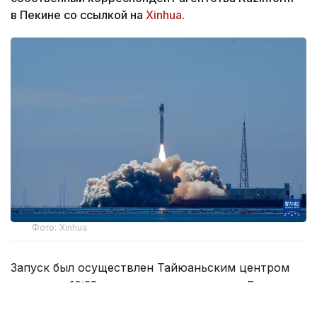
в Пекине со ссылкой на
Xinhua
.
Фото: Xinhua
Запуск был осуществлен Тайюаньским центром
запуска в 10:38 по пекинскому времени. Ракета
вывела два гиперспектральных спутника Oriental