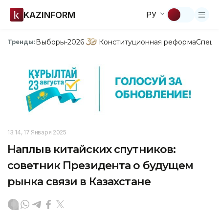
KAZINFORM
РУ
Выборы-2026
Конституционная реформа
Спецп
Тренды:
13:14, 17 Января 2025
Наплыв китайских спутников:
советник Президента о будущем
рынка связи в Казахстане