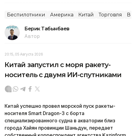
Беспилотники
Америка
Китай
Торговля
В 
Берик Табынбаев
Автор
20:15, 05 Августа 2026
Китай запустил с моря ракету-
носитель с двумя ИИ-спутниками
Китай успешно провел морской пуск ракеты-
носителя Smart Dragon-3 с борта
специализированного судна в акватории близ
города Хайян провинции Шаньдун, передает
собственный корреспондент агентства Kazinform