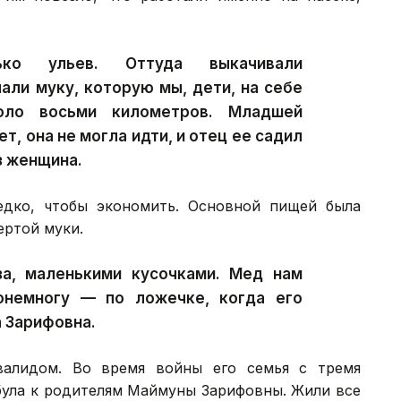
о ульев. Оттуда выкачивали
али муку, которую мы, дети, на себе
оло восьми километров. Младшей
т, она не могла идти, и отец ее садил
з женщина.
едко, чтобы экономить. Основной пищей была
ертой муки.
а, маленькими кусочками. Мед нам
онемногу — по ложечке, когда его
 Зарифовна.
валидом. Во время войны его семья с тремя
була к родителям Маймуны Зарифовны. Жили все