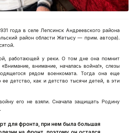
931 года в селе Лепсинск Андреевского района
ольский район области Жетысу — прим. автора).
сятой.
кой, работающей у реки. О том дне она помнит
 «Внимание, внимание, началась война!», слезы
одящегося рядом военкомата. Тогда она еще
о ее детство, как и детство тысячи детей, в эти
войну его не взяли. Сначала защищать Родину
.
рт для фронта, при нем была большая
болезни на фронт, поэтому он остался