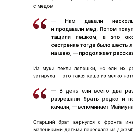
с медом.
— Нам давали нескольк
и продавали мед. Потом покуп
тащили пешком, а это ок
сестренке тогда было шесть ле
на шею, — продолжает расска
Из муки пекли лепешки, но ели их р
затируха — это такая каша из мелко нат
— В день ели всего два раз
разрешали брать редко и п
качали, — вспоминает Маймуна
Старший брат вернулся с фронта ин
маленькими детьми переехала из Джам