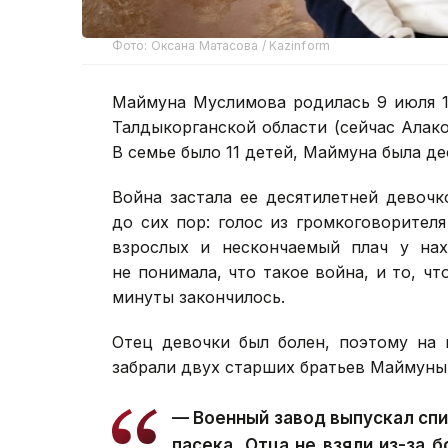
Фото: Оксана Матасова / Kazinform
Маймуна Муслимова родилась 9 июля 1
Талдыкорганской области (сейчас Алак
В семье было 11 детей, Маймуна была де
Война застала ее десятилетней девоч
до сих пор: голос из громкоговорителя
взрослых и нескончаемый плач у нах
не понимала, что такое война, и то, чт
минуты закончилось.
Отец девочки был болен, поэтому на 
забрали двух старших братьев Маймуны
— Военный завод выпускал спи
пасека. Отца не взяли из-за 