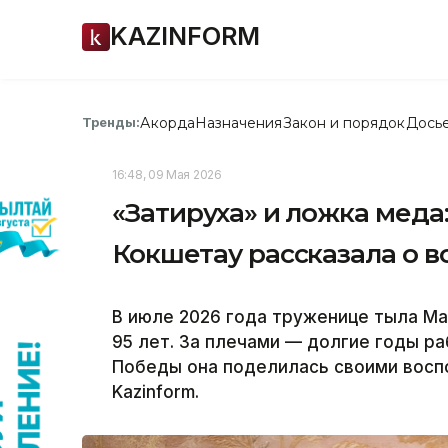
KAZINFORM
Акорда
Назначения
Закон и порядок
Дось
Тренды:
16:48, 09 Мая 2026
«Затируха» и ложка меда
Кокшетау рассказала о в
В июле 2026 года труженице тыла М
95 лет. За плечами — долгие годы р
Победы она поделилась своими восп
Kazinform.