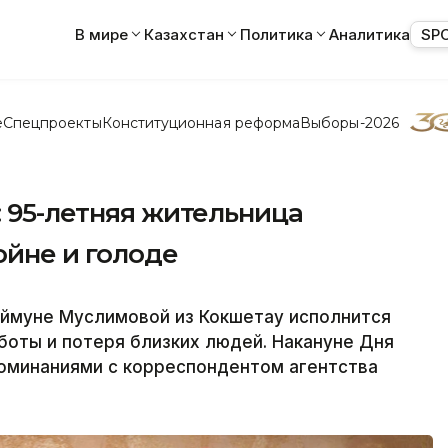
В мире
Казахстан
Политика
Аналитика
SP
е
Спецпроекты
Конституционная реформа
Выборы-2026
: 95-летняя жительница
ойне и голоде
аймуне Муслимовой из Кокшетау исполнится
аботы и потеря близких людей. Накануне Дня
оминаниями с корреспондентом агентства