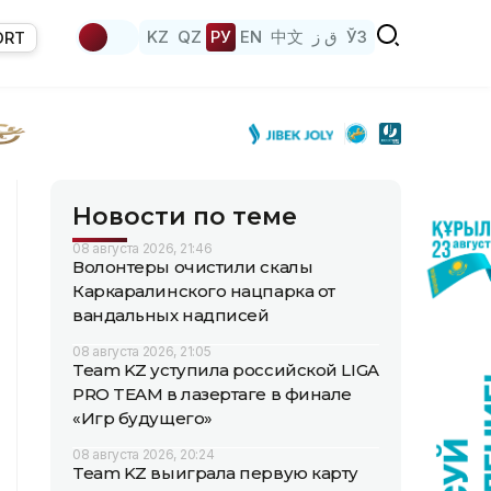
KZ
QZ
РУ
EN
中文
ق ز
ЎЗ
ORT
Новости по теме
08 августа 2026, 21:46
Волонтеры очистили скалы
Каркаралинского нацпарка от
вандальных надписей
08 августа 2026, 21:05
Team KZ уступила российской LIGA
PRO TEAM в лазертаге в финале
«Игр будущего»
08 августа 2026, 20:24
Team KZ выиграла первую карту