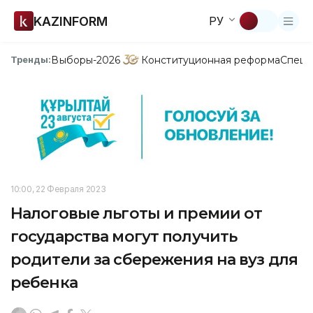
KAZINFORM
РУ
Выборы-2026
Конституционная реформа
Спецп
Тренды:
10:00, 22 Февраля 2023
Налоговые льготы и премии от
государства могут получить
родители за сбережения на вуз для
ребенка