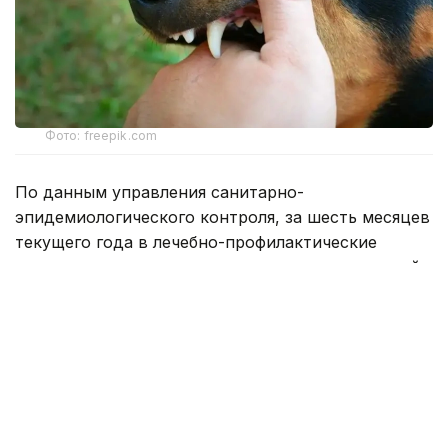
Фото: freepik.com
По данным управления санитарно-
эпидемиологического контроля, за шесть месяцев
текущего года в лечебно-профилактические
организации города годом ранее за аналогичный
период медицинская помощь потребовалась 603
жителям.
Всем пострадавшим был назначен курс
профилактической вакцинации против бешенства.
Однако три человека отказались от прививок, а 12
пациентов самовольно прекратили курс