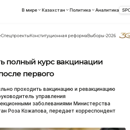
В мире
Казахстан
Политика
Аналитика
SP
е
Спецпроекты
Конституционная реформа
Выборы-2026
ть полный курс вакцинации
после первого
льно проходить вакцинацию и ревакцинацию
руководитель управления
фекционными заболеваниями Министерства
тан Роза Кожапова, передает корреспондент