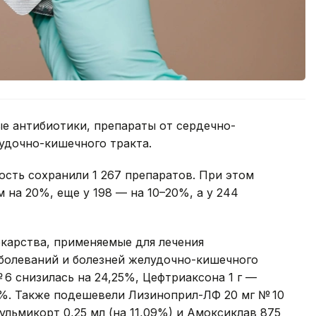
е антибиотики, препараты от сердечно-
удочно-кишечного тракта.
ть сохранили 1 267 препаратов. При этом
м на 20%, еще у 198 — на 10–20%, а у 244
карства, применяемые для лечения
болеваний и болезней желудочно-кишечного
№ 6 снизилась на 24,25%, Цефтриаксона 1 г —
,1%. Также подешевели Лизиноприл-ЛФ 20 мг № 10
 Пульмикорт 0,25 мл (на 11,09%) и Амоксиклав 875