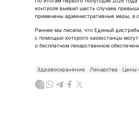
По итогам первого полугодия 2026 год
контроля выявил шесть случаев превыше
применены административные меры, а об
Раннее мы писали, что Единый дистриб
с помощью которого казахстанцы могу
о бесплатном лекарственном обеспечени
Здравоохранение
Лекарства
Цены 
Динара Сугурбаева
Автор