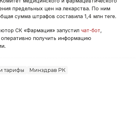
а Комитет медицинского и фармацевтического
ния предельных цен на лекарства. По ним
щая сумма штрафов составила 1,4 млн теңге.
ьютор СК «Фармация» запустил
чат-бот
,
т оперативно получить информацию
и.
и тарифы
Минздрав РК