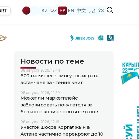
KZ
QZ
РУ
EN
中文
ق ز
ЎЗ
ORT
Новости по теме
08 августа 2026, 12:44
600 тысяч теңге смогут выиграть
астанчане за чтение книг
08 августа 2026, 12:29
Может ли маркетплейс
заблокировать покупателя за
большое количество возвратов
08 августа 2026, 12:16
Участок шоссе Коргалжын в
Астане частично перекроют до 10