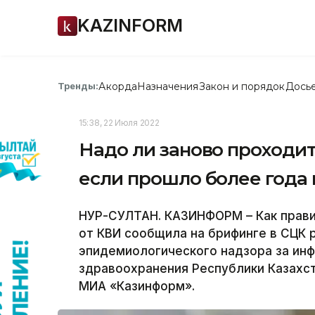
KAZINFORM
Акорда
Назначения
Закон и порядок
Дось
Тренды:
15:38, 22 Июля 2022
Надо ли заново проходи
если прошло более года 
НУР-СУЛТАН. КАЗИНФОРМ – Как прави
от КВИ сообщила на брифинге в СЦК 
эпидемиологического надзора за ин
здравоохранения Республики Казахс
МИА «Казинформ».