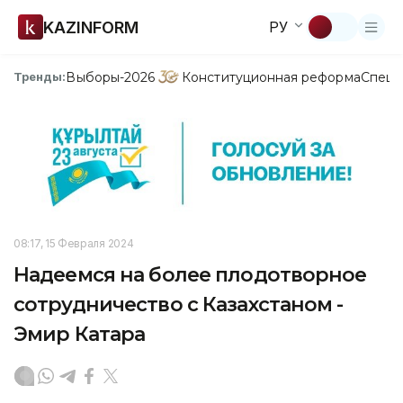
KAZINFORM
РУ
Выборы-2026
Конституционная реформа
Спецп
Тренды:
08:17, 15 Февраля 2024
Надеемся на более плодотворное
сотрудничество с Казахстаном -
Эмир Катара