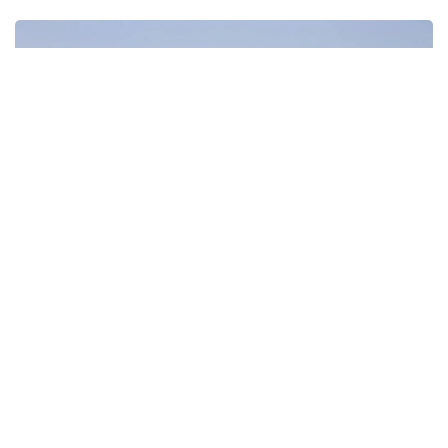
Фото: unsplash
— Международный медиаофис заявляет,
что Государство Катар категорически
отвергает ложные сообщения,
опубликованные израильскими СМИ,