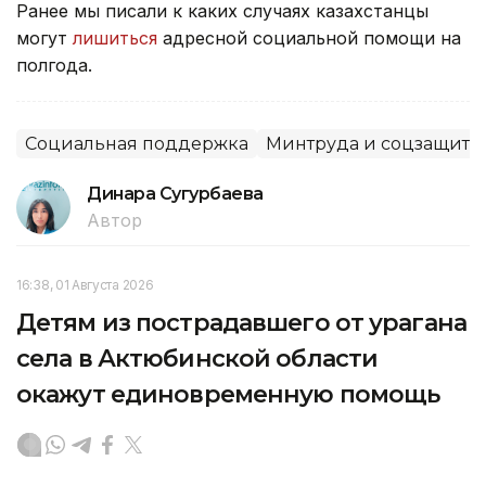
Ранее мы писали к каких случаях казахстанцы
могут
лишиться
адресной социальной помощи на
полгода.
Социальная поддержка
Минтруда и соцзащиты
Динара Сугурбаева
Автор
16:38, 01 Августа 2026
Детям из пострадавшего от урагана
села в Актюбинской области
окажут единовременную помощь