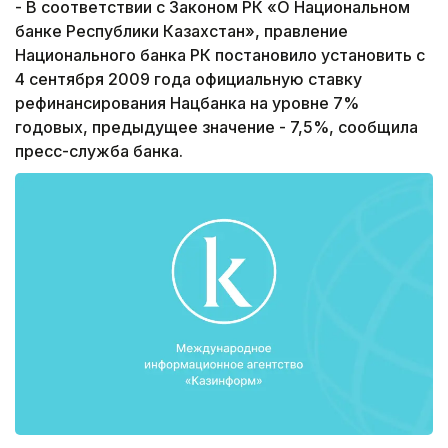
- В соответствии с Законом РК «О Национальном
банке Республики Казахстан», правление
Национального банка РК постановило установить с
4 сентября 2009 года официальную ставку
рефинансирования Нацбанка на уровне 7%
годовых, предыдущее значение - 7,5%, сообщила
пресс-служба банка.