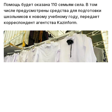
Помощь будет оказана 110 семьям села. В том
числе предусмотрены средства для подготовки
школьников к новому учебному году, передает
корреспондент агентства Kazinform.
Фото: Kazinform
В этом году в Актюбинской области финансовую
и материальную помощь получат более 16 тысяч