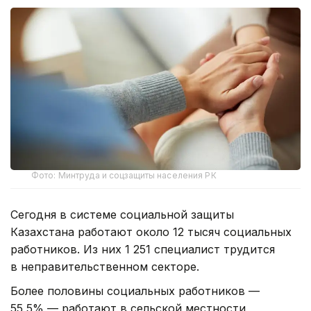
Фото: Минтруда и соцзащиты населения РК
Сегодня в системе социальной защиты
Казахстана работают около 12 тысяч социальных
работников. Из них 1 251 специалист трудится
в неправительственном секторе.
Более половины социальных работников —
55,5% — работают в сельской местности,