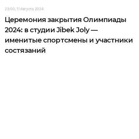
23:00, 11 Августа 2024
Церемония закрытия Олимпиады
2024: в студии Jibek Joly —
именитые спортсмены и участники
состязаний
Телеканал Jibek Joly будет транслировать
церемонию закрытия Олимпиады 2024. Сотрудники
телеканала рассказали агентству Kazinform о том,
как проходят подготовительные работы и что
ждет зрителей.