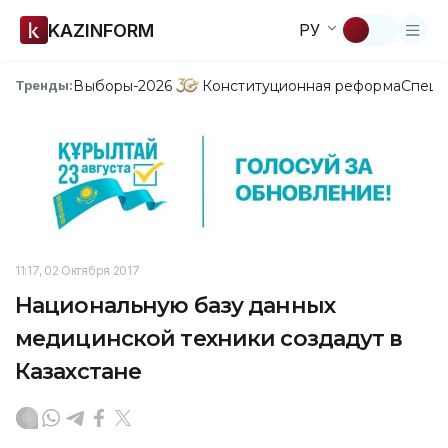
KAZINFORM
РУ
Выборы-2026
Конституционная реформа
Спецп
Тренды:
11:17, 02 Октября 2017
Национальную базу данных
медицинской техники создадут в
Казахстане