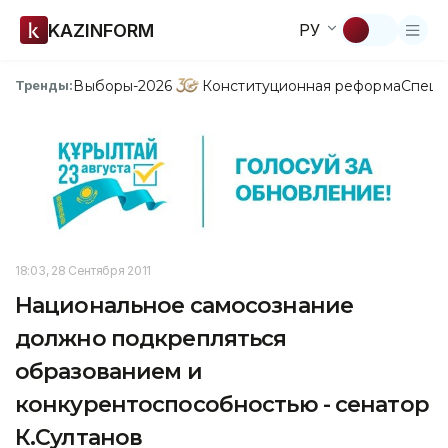
KAZINFORM
РУ
Выборы-2026
Конституционная реформа
Спецп
Тренды:
18:03, 28 Сентября 2011
Национальное самосознание
должно подкрепляться
образованием и
конкурентоспособностью - сенатор
К.Султанов