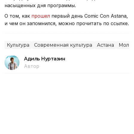
насыщенных дня программы.
О том, как
прошел
первый день Comic Con Astana,
и чем он запомнился, можно прочитать по ссылке.
Культура
Современная культура
Астана
Моло
Адиль Нуртазин
Автор
17:11, 07 Августа 2026
Рисунки превращаются в истории:
мультипликатор Dobryak раскрыл
секрет интересного контента