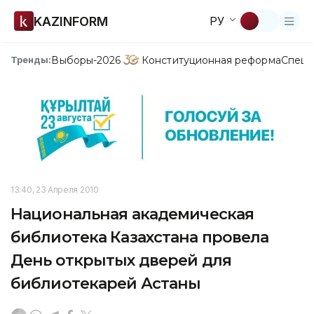
KAZINFORM
РУ
Выборы-2026
Конституционная реформа
Спецп
Тренды:
13:40, 23 Апреля 2010
Национальная академическая
библиотека Казахстана провела
День открытых дверей для
библиотекарей Астаны